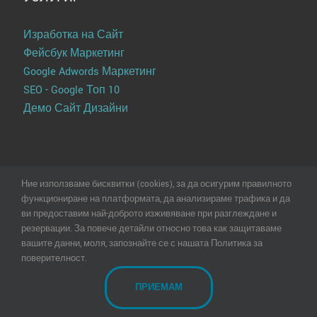
Изработка на Сайт
Фейсбук Маркетинг
Google Adwords Маркетинг
SEO - Google Топ 10
Демо Сайт Дизайни
Ние използваме бисквитки (cookies), за да осигурим правилното
функциониране на платформата, да анализираме трафика и да
© Copyright
2026 | All Rights Reserved | Powered by
Online
ви предоставим най-доброто изживяване при разглеждане и
Creations Ltd
|
Terms of Use
|
Privacy Statement & Data
резервации. За повече детайли относно това как защитаваме
Policy
|
Cookie Policy
|
Trademarks
вашите данни, моля, запознайте се с нашата Политика за
поверителност.
Facebook
ПРИЕМАМ