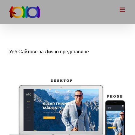
Skip
to
content
Уеб Сайтове за Лично представяне