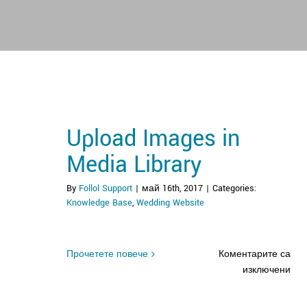
Upload Images in
Media Library
By
Follol Support
|
май 16th, 2017
|
Categories:
Knowledge Base
,
Wedding Website
Прочетете повече
Коментарите са
за
изключени
Upl
Ima