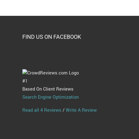
in
Med
Libr
FIND US ON FACEBOOK
#1
Based On Client Reviews
Search Engine Optimization
Read all 4 Reviews
/
Write A Review