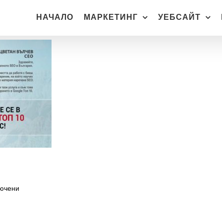
НАЧАЛО
МАРКЕТИНГ
УЕБСАЙТ
за
лючени
Професионално
SEO