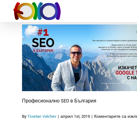
Skip
to
content
Професионално SEO в България
By
Tsvetan Valchev
|
април 1st, 2019
|
Коментарите са изк