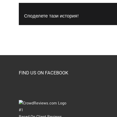
Споделете тази история!
FIND US ON FACEBOOK
#1
Based On Client Reviews