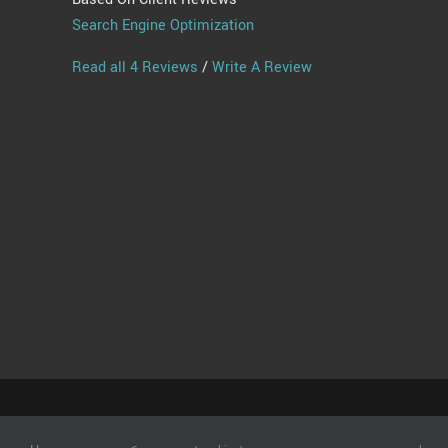
Search Engine Optimization
Read all 4 Reviews
/
Write A Review
© Copyright
2026 | All Rights Reserved | Powered by
Online Creat