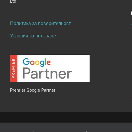
Ltd
Политика за поверителност
Условия за ползване
Premier Google Partner
ions Ltd
|
Terms of Use
|
Privacy Statement & Data