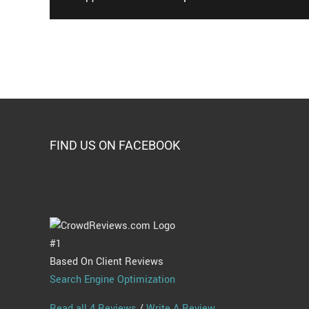
FIND US ON FACEBOOK
#1
Based On Client Reviews
Search Engine Optimization
Read all 4 Reviews
/
Write A Review