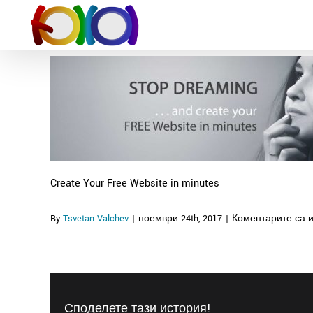
Skip
to
content
Create Your Free Website in minutes
By
Tsvetan Valchev
|
ноември 24th, 2017
|
Коментарите са 
Споделете тази история!